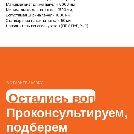
Проконсультируем,
Максимальная длина панели: 6000 мм;
Минимальная длина панели: 1500 мм;
подберем
Допустимая ширина панели: 1000 мм;
Стандартная толщина панели: 50 мм;
оптимальное
Наполнитель: пенополиуретан (ППУ, ПУР, PUR)
решение и подарим
Заполните форму и мы ответим
на все ваши вопросы
скидку
Я согласен с
Политикой обработки персональных данных
ОСТАВИТЬ ЗАЯВКУ
Наш специалист свяжется
с вами в ближайшее время