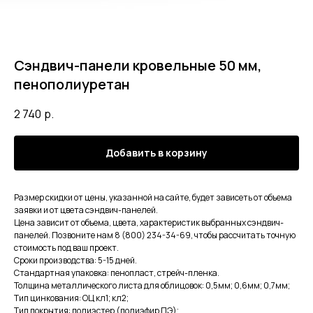
Сэндвич-панели кровельные 50 мм,
пенополиуретан
2 740
р.
Добавить в корзину
Размер скидки от цены, указанной на сайте, будет зависеть от объема
заявки и от цвета сэндвич-панелей.
Цена зависит от объема, цвета, характеристик выбранных сэндвич-
панелей. Позвоните нам 8 (800) 234-34-69, чтобы рассчитать точную
стоимость под ваш проект.
Сроки производства: 5-15 дней.
Стандартная упаковка: пенопласт, стрейч-пленка.
ОСТАВЬТЕ ЗАЯВКУ
Толщина металлического листа для облицовок: 0,5мм; 0,6мм; 0,7мм;
Остались вопросы?
Тип цинкования: ОЦ кл1; кл2;
Тип покрытия: полиэстер (полиэфир ПЭ);