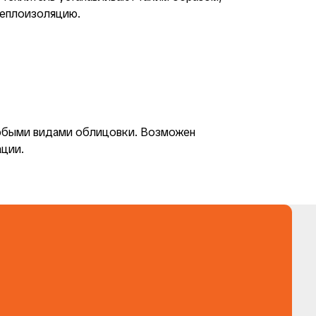
теплоизоляцию.
любыми видами облицовки. Возможен
ации.
ное
 скидку