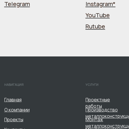
ная
Проектные
работы
мпании
Производство
металлоконструкций
кты
Монтаж
металлоконструкций
акты
Монтаж сэндвич-
панелей
Изготовление и монтаж фасонны
элементов
Строительство быстровозводим
зданий
Поставка сэндвич-панелей и
комплектующих