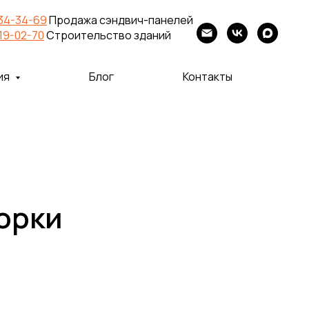
234-34-69
Продажа сэндвич-панелей
819-02-70
Строительство зданий
ия
Блог
Контакты
орки