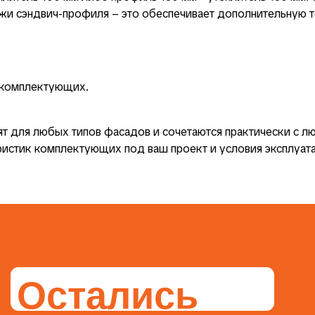
ужи сэндвич-профиля – это обеспечивает дополнительную 
 комплектующих.
т для любых типов фасадов и сочетаются практически с 
истик комплектующих под ваш проект и условия эксплуат
Остались
вопросы?
роконсультируем,
одберем оптималь
ешение и подарим
олните форму и мы ответим на все ваши вопросы