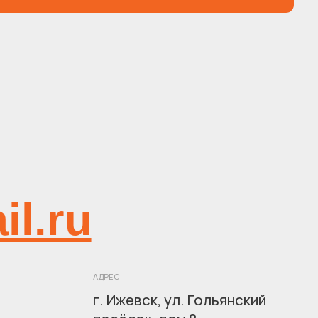
u
АДРЕС
г. Ижевск, ул. Гольянский
посёлок, дом 8
Пн – Пт 09:00 – 18:00