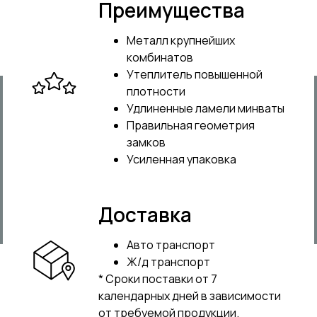
Преимущества
Металл крупнейших
комбинатов
Утеплитель повышенной
плотности
Удлиненные ламели минваты
Правильная геометрия
замков
Усиленная упаковка
Доставка
Авто транспорт
Ж/д транспорт
* Сроки поставки
от 7
календарных дней в зависимости
от требуемой продукции.