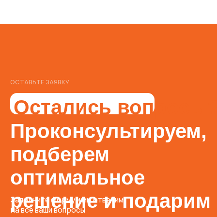
НАВИГАЦИЯ
Главная
О компании
Проекты
Контакты
УСЛУГИ
Проектные работы
Производство металлоконструкций
Монтаж металлоконструкций
Монтаж сэндвич-панелей
Изготовление и монтаж фасонных элементов
Строительство быстровозводимых зданий
Поставка сэндвич-панелей и комплектующих
*Социальная сеть Instagram принадлежит компании Meta
Platforms Inc., которая признана экстремистской
и запрещена на территории Российской Федерации