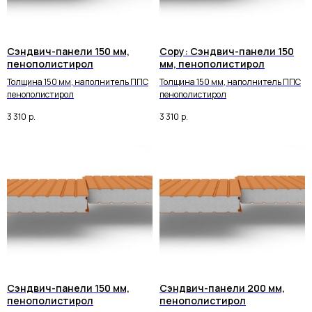
Сэндвич-панели 150 мм,
Copy: Сэндвич-панели 150
Наш специалист свяжется
с вами в ближайшее время
пенополистирол
мм, пенополистирол
Толщина 150 мм, наполнитель ППС
Толщина 150 мм, наполнитель ППС
пенополистирол
пенополистирол
3 310
р.
3 310
р.
ТЕЛЕФОН
8 (800) 234-
34-69
EMAIL
metkon18@mail.ru
Сэндвич-панели 150 мм,
Сэндвич-панели 200 мм,
АДРЕС
пенополистирол
пенополистирол