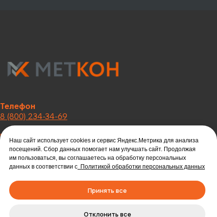
Телефон
8 (800) 234-34-69
Email
Наш сайт использует cookies и сервис Яндекс.Метрика для анализа
metkon18@mail.ru
посещений. Сбор данных помогает нам улучшать сайт. Продолжая
им пользоваться, вы соглашаетесь на обработку персональных
Политика обработки
данных в соответствии с
Политикой обработки персональных данных
персональных данных
Принять все
Отклонить все