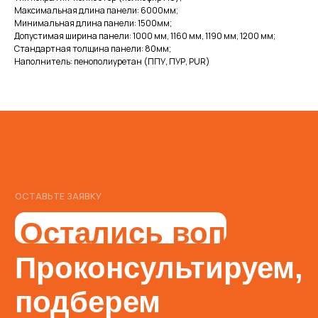
Проконсультируем,
Максимальная длина панели: 6000мм;
Минимальная длина панели: 1500мм;
подберем
Допустимая ширина панели: 1000 мм, 1160 мм, 1190 мм, 1200 мм;
Стандартная толщина панели: 80мм;
оптимальное
Наполнитель: пенополиуретан (ППУ, ПУР, PUR)
решение и подарим
Заполните форму и мы ответим
на все ваши вопросы
скидку
Я согласен с
Политикой обработки персональных данных
ОСТАВИТЬ ЗАЯВКУ
Наш специалист свяжется
с вами в ближайшее время