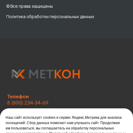
Телефон
8 (800) 234-34-69
Email
Наш сайт использует cookies и сервис Яндекс.Метрика для анализа
metkon18@mail.ru
посещений. Сбор данных помогает нам улучшать сайт. Продолжая
им пользоваться, вы соглашаетесь на обработку персональных