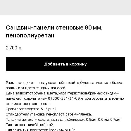
Сэндвич-панели стеновые 80 мм,
пенополиуретан
2 700
р.
Добавить в корзину
Размер скидки от цены, указанной на сайте, будет зависеть от объема
заявки и от цвета сэндвич-панелей.
Цена зависит от объема, цвета, характеристик выбранных сэндвич-
панелей. Позвоните нам 8 (800) 234-34-69, чтобы рассчитать точную
стоимость под ваш проект.
Сроки производства: 5-15 дней.
Стандартная упаковка: пенопласт, стрейч-пленка.
ОСТАВЬТЕ ЗАЯВКУ
Толщина металлического листа для облицовок: 0,5мм; 0,6мм; 0,7мм;
Остались вопросы?
Тип цинкования: ОЦ кл1; кл2;
Тип покрытия: полиэстер (полиэфир ПЭ);